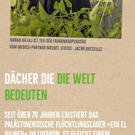
Hanan Hajaj ist Teil der Frauenkooperative
vom medico-Partner Nashet. (Fotos: Jacob Russells)
DÄCHER DIE
DIE WELT
BEDEUTEN
Seit über 70 Jahren existiert das
palästinensische Flüchtlingslager »Ein El
Hilweh« im Libanon. Es gleicht einem