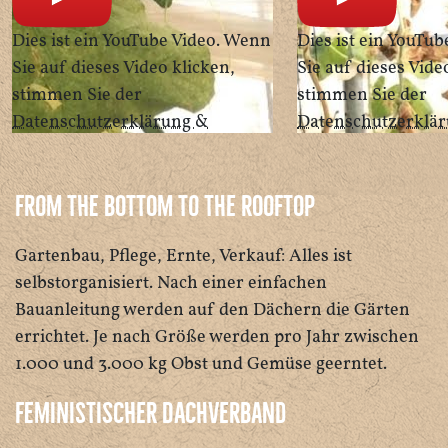
Dies ist ein YouTube Video. Wenn
Dies ist ein YouTu
Sie auf dieses Video klicken,
Sie auf dieses Vide
stimmen Sie der
stimmen Sie der
Datenschutzerklärung &
Datenschutzerklä
Nutzungsbedingungen
von
Nutzungsbedingu
Google zu. Außerdem stimmen
Google zu. Außer
From the bottom to the rooftop
Sie unserer
Sie unserer
Datenschutzrichtlinie
zu.
Datenschutzrichtli
Gartenbau, Pflege, Ernte, Verkauf: Alles ist
selbstorganisiert. Nach einer einfachen
Bauanleitung werden auf den Dächern die Gärten
errichtet. Je nach Größe werden pro Jahr zwischen
1.000 und 3.000 kg Obst und Gemüse geerntet.
Feministischer Dachverband